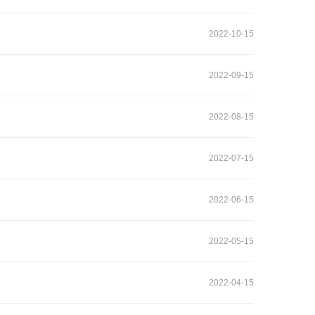
2022-10-15
2022-09-15
2022-08-15
2022-07-15
2022-06-15
2022-05-15
2022-04-15