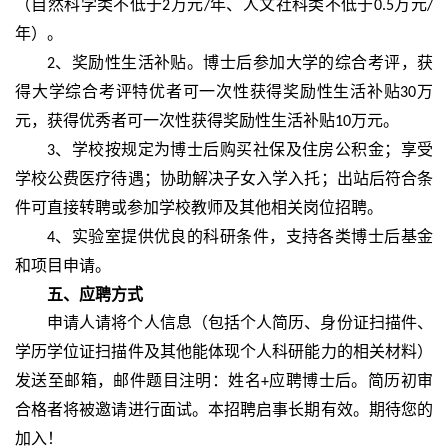
（自然科学类不低于
万元
年、人文社科类不低于
万元
2
/
0.5
/
年）。
、奖励性生活补贴。博士后参加大学的综合考评，获
2
得大学综合考评特优者可一次性获得奖励性生活补贴
万
30
元，获得优秀者可一次性获得奖励性生活补贴
万元。
10
、学校按规定为博士后购买社保及住房公积金；享受
3
学校公费医疗待遇；协助解决子女入学入托；出站后符合条
件可直接转聘或参加学校教师及其他相关岗位招聘。
、实验室提供优良的科研条件，支持各类博士后基金
4
和项目申请。
五、
应聘方式
申请人请将个人信息（包括个人简历、身份证扫描件、
学历学位证扫描件及其他能体现个人科研能力的相关材料）
发送至邮箱，邮件题目注明：姓名
应聘博士后。简历初审
+
合格者将被邀请进行面试。本招聘启事长期有效。期待您的
加入！