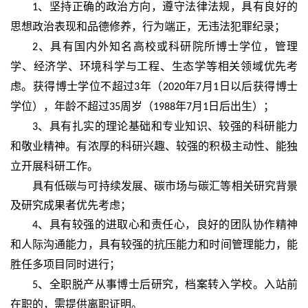
、坚持正确的政治方向，遵守法律法规，具有良好的
1
思想政治表现和品德修养，行为端正，无违法犯罪纪录；
、具有国内外知名高校或科研院所博士学位，管理
2
学、经济学、环境科学与工程、生态学等相关领域优先考
虑。获得博士学位不超过
年（
年
月
日以后获得博士
3
2020
7
1
学位），年龄不超过
周岁（
年
月
日后出生）；
35
1988
7
1
、具有扎实的理论基础和专业知识、较强的科研能力
3
和敬业精神。有浓厚的科研兴趣、较强的积极主动性、能独
立开展科研工作。
具有低碳与可持续发展、碳市场与碳汇等相关研究背景
及研究成果者优先考虑；
、具有较强的进取心和责任心，良好的团队协作精神
4
和人际沟通能力，具有较强的抗压能力和时间管理能力，能
胜任多项目同时进行；
、全职脱产从事博士后研究，档案转入学校。入站前
5
在职的，需提供离职证明。