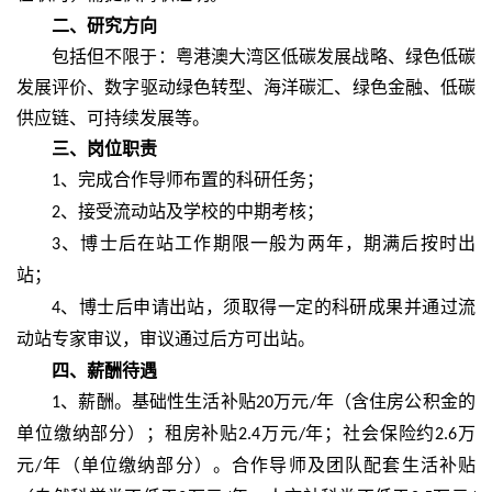
二、
研究方向
包括但不限于：粤港澳大湾区低碳发展战略、绿色低碳
发展评价、数字驱动绿色转型、海洋碳汇、绿色金融、低碳
供应链、可持续发展等。
三、
岗位职责
、完成合作导师布置的科研任务；
1
、接受流动站及学校的中期考核；
2
、博士后在站工作期限一般为两年，期满后按时出
3
站；
、博士后申请出站，须取得一定的科研成果并通过流
4
动站专家审议，审议通过后方可出站。
四、
薪酬待遇
、薪酬。基础性生活补贴
万元
年（含住房公积金的
1
20
/
单位缴纳部分）；租房补贴
万元
年；社会保险约
万
2.4
/
2.6
元
年（单位缴纳部分）。合作导师及团队配套生活补贴
/