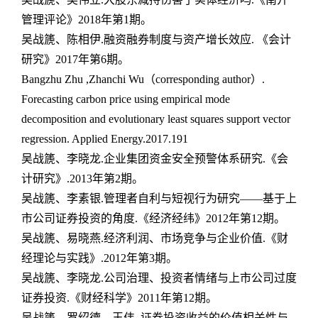
管理评论》
2018
年第
1
期。
吴战篪、陈相伊
.
融资融券制度与资产增长效应
.
《会计
研究》
2017
年第
6
期。
Bangzhu Zhu ,Zhanchi Wu
（
corresponding author
）
.
Forecasting carbon price using empirical mode
decomposition and evolutionary least squares support vector
regression. Applied Energy.2017.191
吴战篪、李晓龙
.
企业集团资金安全预警体系研究
.
《会
计研究》
.2013
年第
2
期。
吴战篪、李素银
.
管理者自利与短视行为研究——基于上
市公司证券投资的角度
.
《经济经纬》
2012
年第
12
期。
吴战篪、易晓燕
.
经济利润、市场竞争与企业价值
.
《财
经理论与实践》
.2012
年第
3
期。
吴战篪、李晓龙
.
公司治理、投资者情绪与上市公司过度
证券投资
.
《财经科学》
2011
年第
12
期。
吴战篪、罗绍德、王伟
.
证券投资收益的价值相关性与