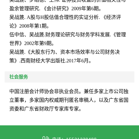
盈余管理研究
.
《会计研究》
2009
年第
6
期。
吴战篪
. A
股与
H
股估值合理性的实证分析
.
《经济评
论》
2008
年第
1
期。
伍中信、吴战篪
.
财务理论研究与财务学科发展
.
《管理
世界》
2002
年第
9
期。
吴战篪
.
《大股东行为、资本市场效率与公司财务决
策》
.
西南财经大学出版社
.2017
年
6
月。
社会服务
中国注册会计师协会非执业会员。兼任多家上市公司独
立董事，多家国内权威期刊匿名审稿人，以及广东省国
资委和广东省财政厅专家库专家。