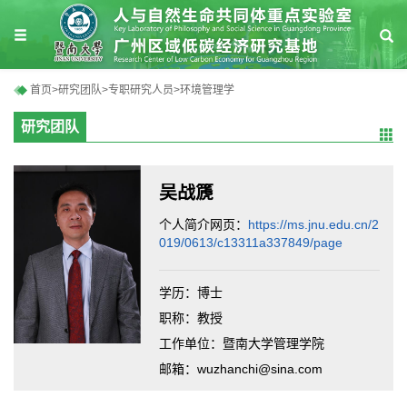
首页
>
研究团队
>
专职研究人员
>
环境管理学
研究团队
吴战篪
个人简介网页：
https://ms.jnu.edu.cn/2
019/0613/c13311a337849/page
学历：博士
职称：教授
工作单位：暨南大学管理学院
邮箱：wuzhanchi@sina.com