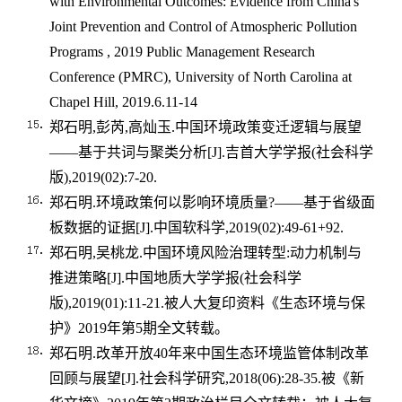
with Environmental Outcomes: Evidence from China's
Joint Prevention and Control of Atmospheric Pollution
Programs , 2019 Public Management Research
Conference (PMRC), University of North Carolina at
Chapel Hill, 2019.6.11-14
郑石明
,
彭芮
,
高灿玉
.
中国环境政策变迁逻辑与展望
——基于共词与聚类分析
[J].
吉首大学学报
(
社会科学
版
),2019(02):7-20.
郑石明
.
环境政策何以影响环境质量
?——
基于省级面
板数据的证据
[J].
中国软科学
,2019(02):49-61+92.
郑石明
,
吴桃龙
.
中国环境风险治理转型
:
动力机制与
推进策略
[J].
中国地质大学学报
(
社会科学
版
),2019(01):11-21.
被人大复印资料《生态环境与保
护》
2019
年第
5
期全文转载。
郑石明
.
改革开放
40
年来中国生态环境监管体制改革
回顾与展望
[J].
社会科学研究
,2018(06):28-35.
被《新