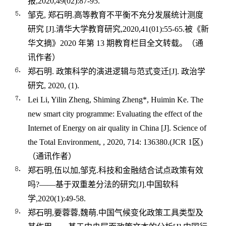
报
,2020,49(02):87-95.
邹克
,
郑石明
.
高等教育不平衡不充分发展统计测度
研究
[J].
清华大学教育研究
,2020,41(01):55-65.
被《新
华文摘》
2020
年第
13
期教育栏目全文转载。（通
讯作者）
郑石明
.
政策科学的演进逻辑与范式变迁
[J].
政治学
研究
, 2020, (1).
Lei Li, Yilin Zheng, Shiming Zheng*, Huimin Ke. The
new smart city programme: Evaluating the effect of the
Internet of Energy on air quality in China [J]. Science of
the Total Environment, , 2020, 714: 136380.(JCR 1
区
)
（通讯作者）
郑石明
,
伍以加
,
邹克
.
科技和金融结合试点政策有效
吗
?——
基于双重差分法的研究
[J].
中国软科
学
,2020(1):49-58.
郑石明
,
要蓉蓉
,
魏萌
.
中国气候变化政策工具类型及