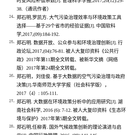
时变风险补偿系数
[J].
管理科学学报
,2017,20(12):29-
38.
（通讯作者）
郑石明
,
罗凯方
.
大气污染治理效率与环境政策工具
选择——基于
29
个省市的经验证据
[J].
中国软科
学
,2017,(09):184-192.
郑石明
.
数据开放、公众参与和环境治理创新
[J].
行
政论坛
,2017,(04):76-81.
被人大复印资料《公共行
政》
2017
年第
11
期全文转载、被新华文摘（网络
版）
2017
年第
24
期全文转载。
郑石明，刘佳俊
.
基于大数据的空气污染治理与政府
决策
[J].
华南师范大学学报（社会科学版），
2017
（
4
）
: 105-111.
郑石明
.
大数据在环境政策分析中的应用研究
[J].
湖
南社会科学
, 2016 (6): 7-12.
被人大复印资料《生态环
境与保护》
2017
年第
5
期全文转载。
郑石明
,
任柳青
.
国外气候政策创新的理论演进与启