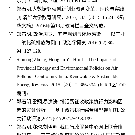
示
[J].
中国行政管理
, 2016, (09):141-146.
郑石明
.
大数据驱动创新创业教育变革：理论与实践
[J].
清华大学教育研究，
2016
，
37
（
3
）：
16-24.
《新
华文摘》
2016
年第
18
期教育栏目全文转载。
郑石明
.
政治周期、五年规划与环境污染——以工业
二氧化硫排放为例
[J].
政治学研究
,2016,(02):80-
94+127-128.
Shiming Zheng, Hongtao Yi, Hui Li. The Impacts of
Provincial Energy and Environmental Policies on Air
Pollution Control in China. Renewable & Sustainable
Energy Reviews. 2015
（
49
）：
386-394. (JCR 1
区
TOP
期刊
)
郑石明
,
雷翔
,
易洪涛
.
排污费征收政策执行力影响因
素的实证分析——基于政策执行综合模型视角
[J].
公
共行政评论
,2015,(01):29-52+198-199.
郑石明
,
郑琛
,
刘哲明
.
我国行政服务中心网上联合审