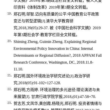
华文摘》
2019
年第
3
期政治栏目全文转载；被人大复
印资料《体制改革》
2019
年第
3
期全文转载。
郑石明
,
邬智
.
迈向有质量的公平
:
中国教育公平政策
变迁与转型逻辑
[J].
清华大学教育研
究
,2018,39(05):29-37.
被《中国社会科学文摘》
2019
年第
3
期社会学
·
教育学栏目全文转载。
Shiming Zheng, Guimin Zheng. Explaining Regional
Environmental Policy Innovation in China: Internal
Determinants or Regional Diffusion?, 2018 APPAM Fall
Research Conference, Washington, DC, 2018.11.8-
11.10.
郑石明
.
国外环境政治学研究述论
[J].
政治学研
究
,2018(05):91-102+127-128.
郑石明
,
方雨婷
.
环境治理的多元途径
:
理论演进与未
来展望
[J].
甘肃行政学院学报
,2018,(01):47-58+70.
贺志芳
,
文凤华
,
黄创霞
,
杨晓光
,
郑石明
.
投资者情绪与