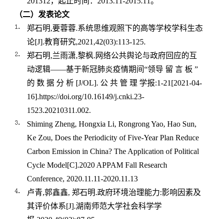
201312
，起止时间：
2013.11-2015.11
。
（二）发表论文
郑石明
,
要蓉蓉
.
系统思维观照下的高等学校学科生态
论
[J].
教育研究
,2021,42(03):113-125.
郑石明
,
兰雨潇
,
黎枫
.
网络公共舆论与政府回应的互
动逻辑——基于新冠肺炎疫情期间“领导 留 言 板 ”
的 数 据 分 析
[J/OL].
公 共 管 理 学报
:1-21[2021-04-
16].https://doi.org/10.16149/j.cnki.23-
1523.20210311.002.
Shiming Zheng, Hongxia Li, Rongrong Yao, Hao Sun,
Ke Zou, Does the Periodicity of Five-Year Plan Reduce
Carbon Emission in China? The Application of Political
Cycle Model[C].2020 APPAM Fall Research
Conference, 2020.11.11-2020.11.13
卢青
,
郭鑫鑫
,
郑石明
.
政府环境治理能力
:
影响因素及
其评价体系
[J].
湖南师范大学社会科学学