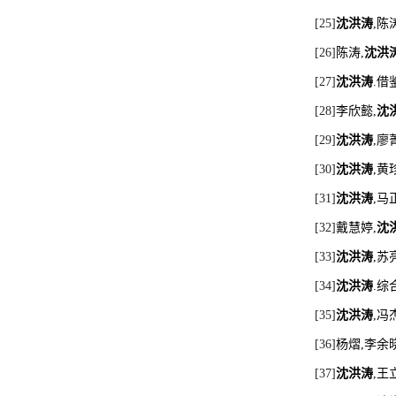
[25]
沈洪涛
,
陈
[26]
陈涛
,
沈洪
[27]
沈洪涛
.
借
[28]
李欣懿
,
沈
[29]
沈洪涛
,
廖
[30]
沈洪涛
,
黄
[31]
沈洪涛
,
马
[32]
戴慧婷
,
沈
[33]
沈洪涛
,
苏
[34]
沈洪涛
.
综
[35]
沈洪涛
,
冯
[36]
杨熠
,
李余
[37]
沈洪涛
,
王