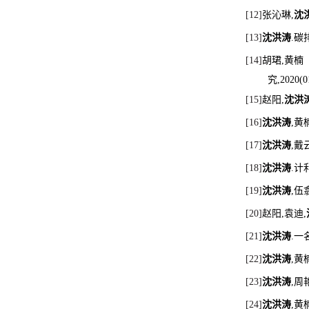
[12]
张沁琳
,
沈
[13]
沈洪涛
.
碳
[14]
胡珺
,
黄楠
究
,2020(0
[15]
赵阳
,
沈洪
[16]
沈洪涛
,
黄
[17]
沈洪涛
,
戴
[18]
沈洪涛
.
计
[19]
沈洪涛
,
伍
[20]
赵阳
,
袁迪
,
[21]
沈洪涛
.
一
[22]
沈洪涛
,
黄
[23]
沈洪涛
,
周
[24]
沈洪涛
,
黄