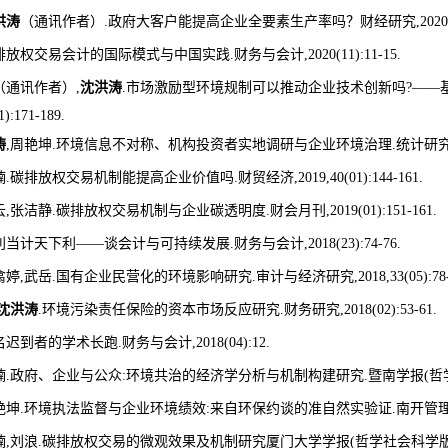
洪涛
（通讯作者）
.
政府大客户能提高企业全要素生产率吗？财经研究
,2020
排放权交易会计的国际模式与中国实践
.
财务与会计
,2020(11):11-15.
（通讯作者）
,
沈洪涛
.
市场激励型环境规制可以推动企业技术创新吗
?——
1):171-189.
涛
,
周艳坤
.
环境信息不对称、机构投资者实地调研与企业环境治理
.
统计研
楠
.
碳排放权交易机制能提高企业价值吗
.
财贸经济
,2019,40(01):144-161.
云
,
张洁静
.
碳排放权交易机制与企业碳透明度
.
财会月刊
,2019(01):151-161.
利当计天下利
——
谈会计与可持续发展
.
财务与会计
,2018(23):74-76.
翕婷
,
武岳
.
国有企业民营化的环境影响研究
.
审计与经济研究
,2018,33(05):78
沈洪涛
.
环境污染责任保险的资本市场反应研究
.
财务研究
,2018(02):53-61.
名迟到者的学术长跑
.
财务与会计
,2018(04):12.
楠
.
政府、企业与公众
:
环境共治的经济学分析与机制构建研究
.
暨南学报
(
哲
艳坤
.
环境执法监督与企业环境绩效
:
来自环保约谈的准自然实验证
.
南开管
楠
,
刘浪
.
碳排放权交易的微观效果及机制研究厦门大学学报
(
哲学社会科学