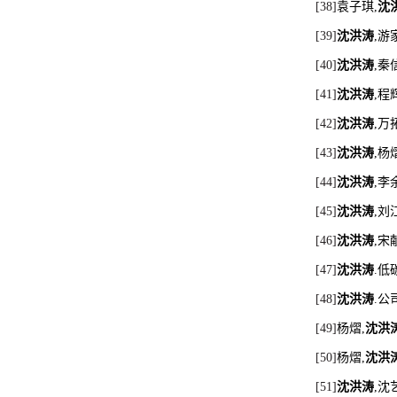
[38]
袁子琪
,
沈
[39]
沈洪涛
,
游
[40]
沈洪涛
,
秦
[41]
沈洪涛
,
程
[42]
沈洪涛
,
万
[43]
沈洪涛
,
杨
[44]
沈洪涛
,
李
[45]
沈洪涛
,
刘
[46]
沈洪涛
,
宋
[47]
沈洪涛
.
低
[48]
沈洪涛
.
公
[49]
杨熠
,
沈洪
[50]
杨熠
,
沈洪
[51]
沈洪涛
,
沈