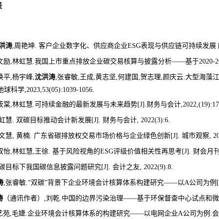
表
洪涛
,
周艳坤
.
客户企业数字化、供应商企业
ESG
表现与供应链可持续发展
文励
,
林虹慧
.
我国上市重点排放企业碳交易核算与披露分析——基于
2020-2
焕平
,
杨宇峰
,
沈洪涛
,
张睿敏
,
王成
,
黄志坚
,
何建国
,
贺志理
,
颜庆云
.
大型海藻
地球科学
,2023,53(05):1039-1056.
筱棠
,
林虹慧
.
可持续金融的最新发展与未来趋势
[J].
财务与会计
,2022,(19):17
虹慧
.
双碳
目标推动会计新发展
[J].
财务与会计
, 2022(3):6.
文慧
,
黄楠
.
广东省碳排放权交易市场价格与企业绿色创新
[J].
城市观察
, 2
双怡
,
林虹慧
,
王徐
.
基于风险视角的
ESG
评级价值相关性再思考
[J].
财会月
碳
目标下我国碳信息披露问题研究
[J].
会计之友
, 2022(9):8.
涛
,
张睿敏
.“
双碳
”
背景下企业环境会计核算体系构建研究
——
以
A
公司为例
[
涛
（通讯作者）
,
刘乾
.
中国的边界污染治理
——
基于环保督查中心试点和微
艺苑
,
毛婕
.
企业环境会计核算体系的构建研究
——
以电网企业
A
公司为例
.
会