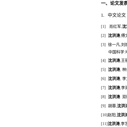
一、
论文发
1.
中文论文
[1]
肖红军
,
沈
[2]
沈洪涛
,
傅
[3]
徐一凡
,
刘
中国科学
:
[4]
沈洪涛
,
王
[5]
沈洪涛
,
林
[6]
沈洪涛
,
李
[7]
沈洪涛
,
李
[8]
沈洪涛
.
双
[9]
胡蓉
,
沈洪
[10]
赵阳
,
沈洪
[11]
沈洪涛
,
李