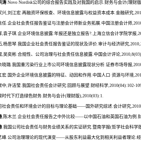
洪涛
.Novo Nordisk
公司的综合报告实践及对我国的启示
.
财务与会计
(
理财
家兴
,
刘江宏
.
再融资环保核查、环境信息披露与权益资本成本
.
金融研究
,20
信任
.
企业社会责任报告鉴证与注册会计师新业务拓展
.
中国注册会计师
,201
辉
,
袁子琪
.
企业环境信息披露
:
年报还是独立报告
?.
上海立信会计学院学报
,2
拓
,
杨思琴
.
我国企业社会责任报告鉴证的现状及评价
.
审计与经济研究
,2010,
熠
,
吴奕彬
.
合规性、公司治理与社会责任信息披露
.
中国会计评论
,2010,8(03
余晓璐
.
我国重污染行业上市公司环境信息披露现状分析
.
证券市场导报
,201
江宏
.
国外企业环境信息披露的特征、动因和作用
.
中国人口
·
资源与环境
,20
献中
,
许洁莹
.
我国社会责任会计研究
:
回顾与展望
.
财经科学
,2010(04):102-10
碳时代下打造绿色财务
.
财务与会计
(
理财版
),2010(03):1.
司社会责任和环境会计的目标与理论基础
——
国外研究综述
.
会计研究
,2010
涛
,
陈木兰
.
企业社会责任报告之中外比较
——
以中国石油和英国石油为例
.
涛
.
我国公司社会责任与财务业绩关系的实证研究
.
暨南学报
(
哲学社会科学
艺峰
.
公司治理理论的现代演变
——
从股东利益最大化到相关利益者理论
.
经