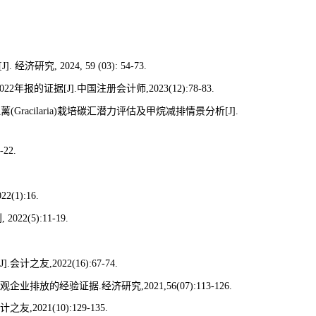
[J].
经济研究
, 2024, 59 (03): 54-73.
022
年报的证据
[J].
中国注册会计师
,2023(12):78-83.
江蓠
(Gracilaria)
栽培碳汇潜力评估及甲烷减排情景分析
[J].
-22.
022(1):16.
刊
, 2022(5):11-19.
J].
会计之友
,2022(16):67-74.
观企业排放的经验证据
.
经济研究
,2021,56(07):113-126.
计之友
,2021(10):129-135.