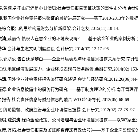
涛
,
黄楠
.
身不由己还是心甘情愿
:
社会责任报告鉴证决策的事件史分析
.
会计
涛
.
我国企业社会责任报告鉴证的最新进展研究
——
基于
2010-2013
年的数
鉴综合报告的思维构建财务分析新框架
.
会计之友
,2015(11):10-14.
洪涛
,
戚丽杏
.
债权人在意企业的环境表现吗
?——
基于紫金矿业的案例分析
.
菁华
.
会计与生态文明制度建设
.
会计研究
,2014(07):12-17+96.
珍
,
郭肪汝
.
告白还是辩白
——
企业环境表现与环境信息披露关系研究
.
南开
正彪
.
地区经济发展压力、企业环境表现与债务融资
.
金融研究
,2014(02):153
洪涛
.
国外企业社会责任报告鉴证研究述评
.
会计与经济研究
,2012,26(06):44-
亮德
.
企业信息披露中的模仿行为研究
——
基于制度理论的分析
.
南开管理评
合报告
:
社会责任信息与财务信息的融合
.WTO
经济导刊
,2012(05):68-69.
杰
.
舆论监督、政府监管与企业环境信息披露
.
会计研究
,2012(02):72-78+97.
晓璐
,
沈洪涛
.
绿色金融政策、公司治理与企业环境信息披露
——
以
502
家重
立彦
,
万拓
.
社会责任报告及鉴证能否传递有效信号
?——
基于企业声誉理论