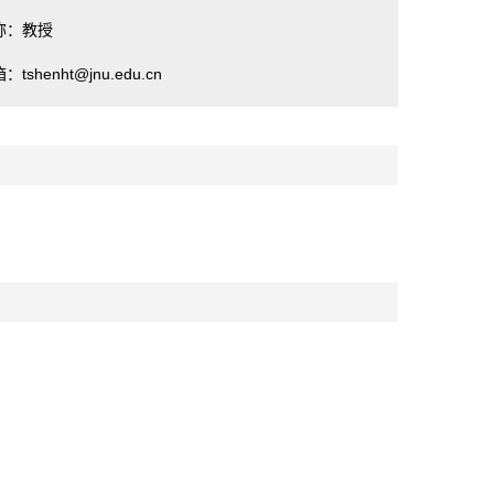
称：教授
：tshenht@jnu.edu.cn