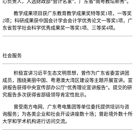
心负责人，入选
财政部
“会计名家”
、广东省
“南粤教坛新秀”。
教学成果
项目
获广东教育教学成果奖特等奖
1项，一等奖
2项；科研成果获中国会计学会会计学优秀论文一等奖1项，广
东省哲学社会科学优秀成果奖一等奖1项、三等奖4项。
社会服务
积极宣讲习近平生态文明思想，曾作为广东省委宣讲团
成员，围绕美丽中国、粤港澳大湾区建设等主题开展宣讲。宣
讲报告获得中央宣传部办公厅
“优秀理论宣讲报告”
。提交的
研
究报告多次获得省部级领导肯定性批示。
曾
受南方电网、广东粤电集团等单位委托提供培训与咨
询服务
；
为各类企业和社会开设讲座数十场
；
曾赴境外数十所
大学和学术机构进行访问交流。